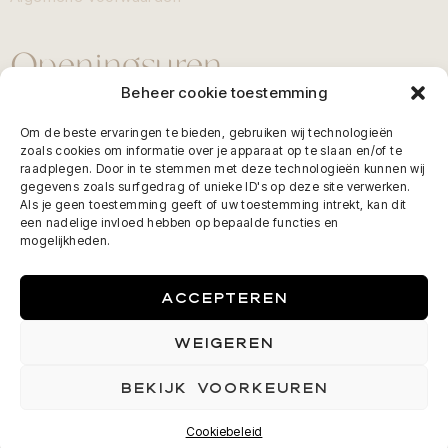
Openingsuren
Beheer cookie toestemming
Maandag gesloten
Om de beste ervaringen te bieden, gebruiken wij technologieën
Dinsdag: 9:00 - 18:00
zoals cookies om informatie over je apparaat op te slaan en/of te
raadplegen. Door in te stemmen met deze technologieën kunnen wij
Woensdag: 9:00 - 18:00
gegevens zoals surfgedrag of unieke ID's op deze site verwerken.
Donderdag: 10:00 - 20:00
Als je geen toestemming geeft of uw toestemming intrekt, kan dit
een nadelige invloed hebben op bepaalde functies en
Vrijdag: 09:00 - 18:00
mogelijkheden.
Zaterdag: 8:00 - 14:00
Zondag & feestdagen gesloten
ACCEPTEREN
Afspraak maken
WEIGEREN
BEKIJK VOORKEUREN
MAAK JE AFSPRAAK
Cookiebeleid