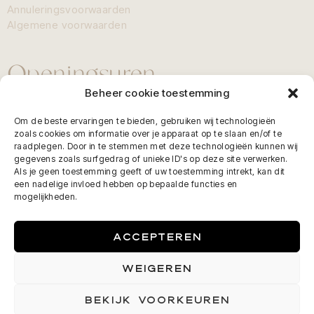
Annuleringsvoorwaarden
Algemene voorwaarden
Openingsuren
Beheer cookie toestemming
Maandag gesloten
Om de beste ervaringen te bieden, gebruiken wij technologieën
Dinsdag: 9:00 - 18:00
zoals cookies om informatie over je apparaat op te slaan en/of te
raadplegen. Door in te stemmen met deze technologieën kunnen wij
Woensdag: 9:00 - 18:00
gegevens zoals surfgedrag of unieke ID's op deze site verwerken.
Donderdag: 10:00 - 20:00
Als je geen toestemming geeft of uw toestemming intrekt, kan dit
een nadelige invloed hebben op bepaalde functies en
Vrijdag: 09:00 - 18:00
mogelijkheden.
Zaterdag: 8:00 - 14:00
Zondag & feestdagen gesloten
ACCEPTEREN
Afspraak maken
WEIGEREN
BEKIJK VOORKEUREN
MAAK JE AFSPRAAK